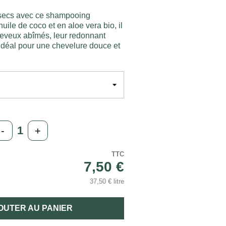
secs avec ce shampooing
huile de coco et en aloe vera bio, il
cheveux abîmés, leur redonnant
 Idéal pour une chevelure douce et
-
+
TTC
7,50 €
37,50 € litre
OUTER AU PANIER