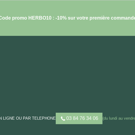
Code promo HERBO10 : -10% sur votre première command
03 84 76 34 06
 LIGNE OU PAR TELEPHONE
(du lundi au vendre