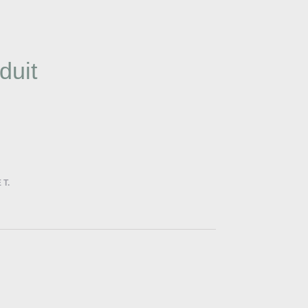
duit
 T.