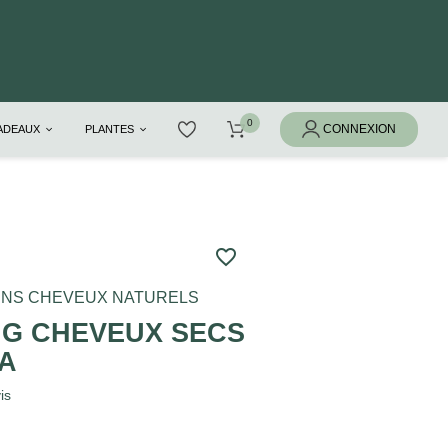
CADEAUX
PLANTES
favorite_border
INS CHEVEUX NATURELS
G CHEVEUX SECS
IA
is