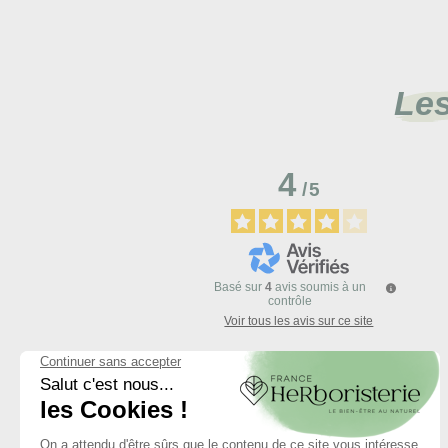
Les
4
/
5
Basé sur
4
avis soumis à un
contrôle
Voir tous les avis sur ce site
5
étoiles
4
étoiles
3
étoiles
2
étoiles