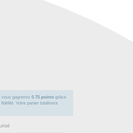
it vous gagnerez
0.75 points
grâce
délité. Votre panier totalisera
urisé