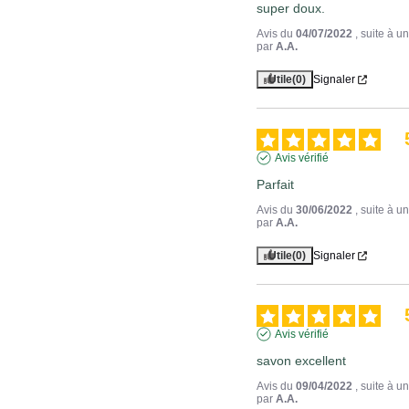
super doux.
Avis du
04/07/2022
, suite à 
par
A.A.
Utile
(0)
Signaler
Avis vérifié
Parfait
Avis du
30/06/2022
, suite à 
par
A.A.
Utile
(0)
Signaler
Avis vérifié
savon excellent
Avis du
09/04/2022
, suite à 
par
A.A.