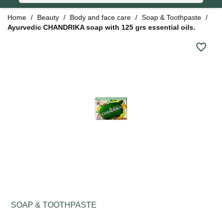
Home
Beauty
Body and face care
Soap & Toothpaste
Ayurvedic CHANDRIKA soap with 125 grs essential oils.
favorite_border
SOAP & TOOTHPASTE