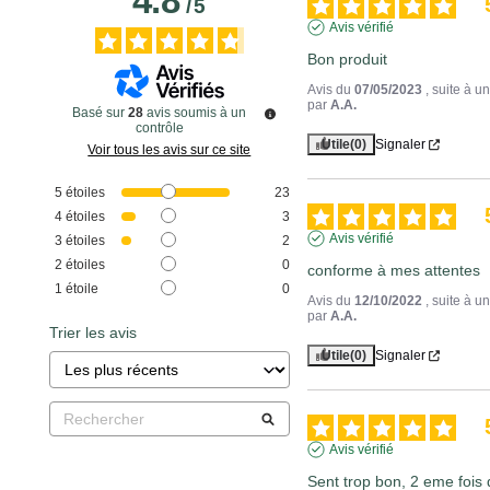
4.8
/
5
Avis vérifié
Bon produit
Avis du
07/05/2023
, suite à 
par
A.A.
Basé sur
28
avis soumis à un
contrôle
Utile
(0)
Signaler
Voir tous les avis sur ce site
5
étoiles
23
4
étoiles
3
Avis vérifié
3
étoiles
2
2
étoiles
0
conforme à mes attentes
1
étoile
0
Avis du
12/10/2022
, suite à 
par
A.A.
Trier les avis
Utile
(0)
Signaler
Avis vérifié
Sent trop bon, 2 eme fois