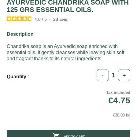
AYURVEDIC CHANDRIKA SOAP WITH
125 GRS ESSENTIAL OILS.
4.8
/
5
-
28
avis
Description
Chandrika soap is an Ayurvedic soap enriched with
essential oils. It gently cleanses while leaving skin soft
and fragrant thanks to its natural ingredients.
-
+
Quantity :
Tax included
€4.75
€38.00 kg

ADD TO CART