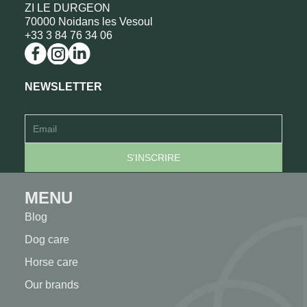
ZI LE DURGEON
70000 Noidans les Vesoul
+33 3 84 76 34 06
NEWSLETTER
MENU
Blog
Dog care
Horse care
Our brands