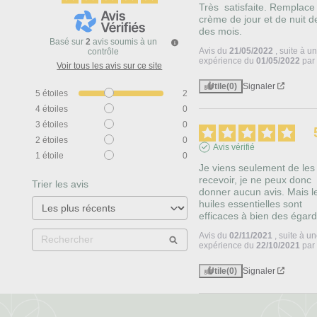
Très  satisfaite. Remplace
crème de jour et de nuit de
des mois.
Basé sur
2
avis soumis à un
Avis du
21/05/2022
, suite à u
contrôle
expérience du
01/05/2022
pa
Voir tous les avis sur ce site
Utile
(0)
Signaler
5
étoiles
2
4
étoiles
0
3
étoiles
0
2
étoiles
0
Avis vérifié
1
étoile
0
Je viens seulement de les 
recevoir, je ne peux donc 
Trier les avis
donner aucun avis. Mais le
huiles essentielles sont 
efficaces à bien des égar
Avis du
02/11/2021
, suite à u
expérience du
22/10/2021
pa
Utile
(0)
Signaler