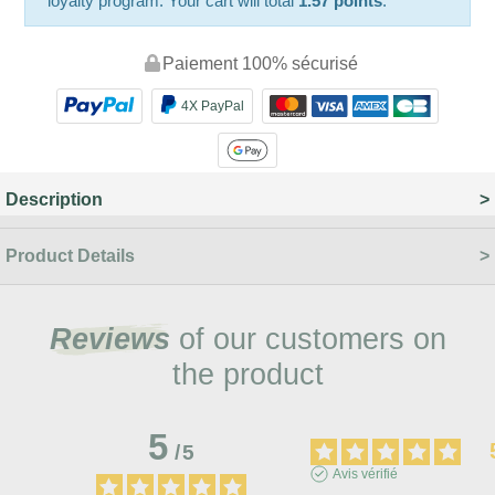
loyalty program. Your cart will total
1.57 points
.
Paiement 100% sécurisé
4X PayPal
Description
Product Details
Reviews
of our customers on
the product
5
/
5
Avis vérifié