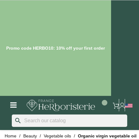
Promo code HERBO10: 10% off your first order
search
Home
Beauty
Vegetable oils
Organic virgin vegetable oil