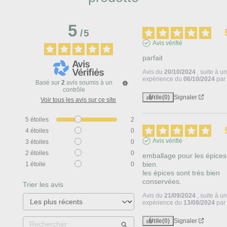
5
/
5
Avis vérifié
parfait
Avis du
20/10/2024
, suite à u
expérience du
06/10/2024
pa
Basé sur
2
avis soumis à un
contrôle
Utile
(0)
Signaler
Voir tous les avis sur ce site
5
étoiles
2
4
étoiles
0
Avis vérifié
3
étoiles
0
2
étoiles
0
emballage pour les épices 
bien.

1
étoile
0
les épices sont très bien 
conservées.
Trier les avis
Avis du
21/09/2024
, suite à u
expérience du
13/08/2024
pa
Utile
(0)
Signaler