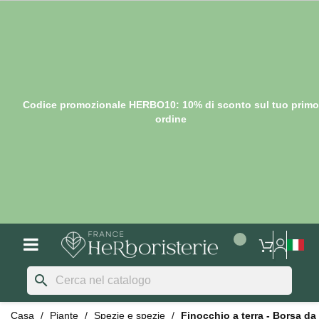
Codice promozionale HERBO10: 10% di sconto sul tuo primo
ordine
search
Casa
Piante
Spezie e spezie
Finocchio a terra - Borsa da