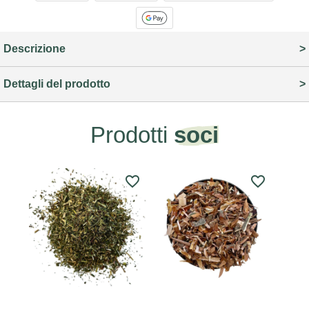
Descrizione
Dettagli del prodotto
Prodotti
soci
favorite_border
favorite_border