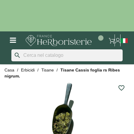
search
Casa
Erbicidi
Tisane
Tisane Cassis foglia rs Ribes
nigrum.
favorite_border