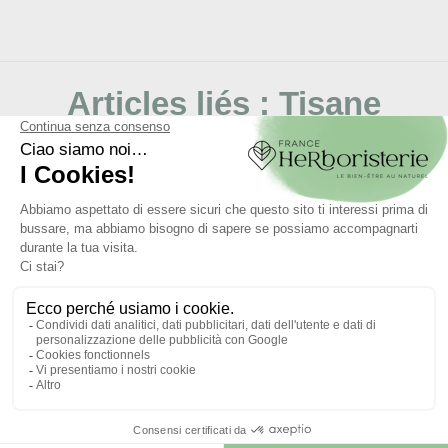
Articles liés :
Tisane
Cassis foglia rs Ribes
nigrum.
16/10/2024
Recettes de baumes anti-inflammatoire à base de