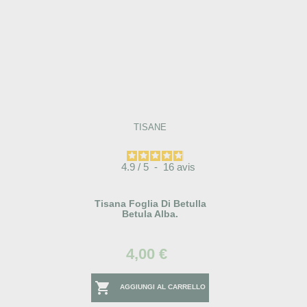
TISANE
4.9
/
5
-
16
avis
Tisana Foglia Di Betulla
Betula Alba.
4,00 €

AGGIUNGI AL CARRELLO