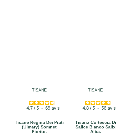
TISANE
TISANE
4.7
/
5
-
69
avis
4.8
/
5
-
56
avis
Tisane Regina Dei Prati
Tisana Corteccia Di
(Ulmary) Somnet
Salice Bianco Salix
Fiorito.
Alba.