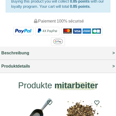
Buying this product you will collect
0.85 points
with our
loyalty program. Your cart will total
0.85 points
.
Paiement 100% sécurisé
4X PayPal
Beschreibung
Produktdetails
Produkte
mitarbeiter
favorite_border
favorite_border