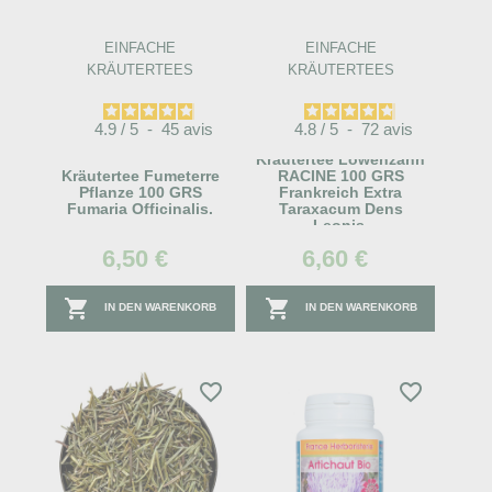
EINFACHE
EINFACHE
KRÄUTERTEES
KRÄUTERTEES
4.9
/
5
-
45
avis
4.8
/
5
-
72
avis
Kräutertee Löwenzahn
Kräutertee Fumeterre
RACINE 100 GRS
Pflanze 100 GRS
Frankreich Extra
Fumaria Officinalis.
Taraxacum Dens
Leonis.
6,50 €
6,60 €


IN DEN WARENKORB
IN DEN WARENKORB
favorite_border
favorite_border