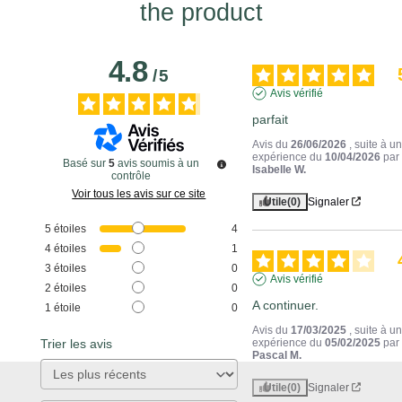
the product
4.8
/
5
Avis vérifié
parfait
Avis du
26/06/2026
, suite à u
expérience du
10/04/2026
par
Basé sur
5
avis soumis à un
Isabelle W.
contrôle
Voir tous les avis sur ce site
Utile
(0)
Signaler
5
étoiles
4
4
étoiles
1
3
étoiles
0
Avis vérifié
2
étoiles
0
A continuer.
1
étoile
0
Avis du
17/03/2025
, suite à u
Trier les avis
expérience du
05/02/2025
par
Pascal M.
Utile
(0)
Signaler