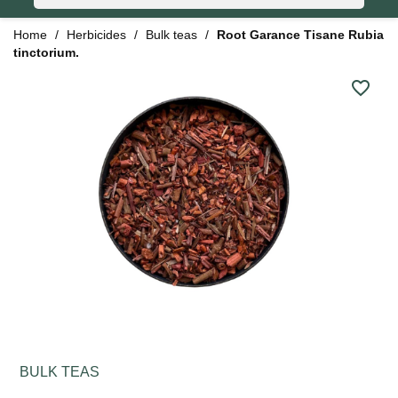
Home
Herbicides
Bulk teas
Root Garance Tisane Rubia
tinctorium.
favorite_border
BULK TEAS