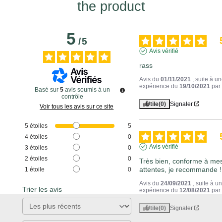
the product
5
/
5
Avis vérifié
rass
Avis du
01/11/2021
, suite à u
expérience du
19/10/2021
pa
Basé sur
5
avis soumis à un
contrôle
Utile
(0)
Signaler
Voir tous les avis sur ce site
5
étoiles
5
4
étoiles
0
Avis vérifié
3
étoiles
0
2
étoiles
0
Très bien, conforme à mes
attentes, je recommande !
1
étoile
0
Avis du
24/09/2021
, suite à u
Trier les avis
expérience du
12/08/2021
pa
Utile
(0)
Signaler