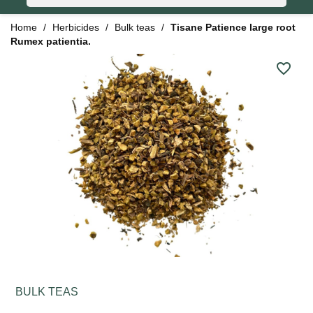
Home
Herbicides
Bulk teas
Tisane Patience large root
Rumex patientia.
favorite_border
BULK TEAS