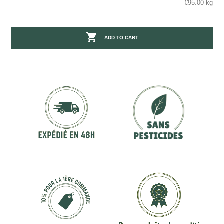
€95.00 kg

ADD TO CART