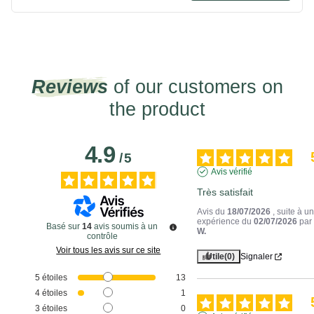
Reviews
of our customers on
the product
4.9
/
5
Avis vérifié
Très satisfait
Avis du
18/07/2026
, suite à u
expérience du
02/07/2026
pa
Basé sur
14
avis soumis à un
W.
contrôle
Voir tous les avis sur ce site
Utile
(0)
Signaler
5
étoiles
13
4
étoiles
1
3
étoiles
0