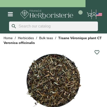
search
Home
Herbicides
Bulk teas
Tisane Véronique plant CT
Veronica officinalis
favorite_border