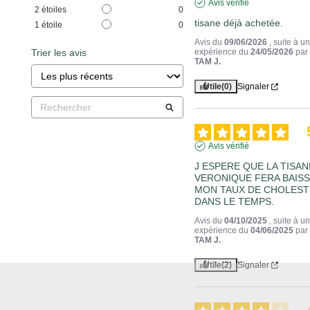
Avis vérifié
2
étoiles
0
tisane déjà achetée.
1
étoile
0
Avis du
09/06/2026
, suite à u
Trier les avis
expérience du
24/05/2026
pa
TAM J.
Utile
(0)
Signaler
Avis vérifié
J ESPERE QUE LA TISANE
VERONIQUE FERA BAISS
MON TAUX DE CHOLEST
DANS LE TEMPS.
Avis du
04/10/2025
, suite à u
expérience du
04/06/2025
pa
TAM J.
Utile
(2)
Signaler