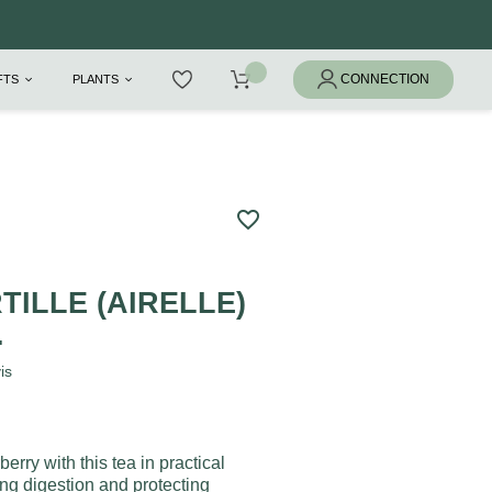
IFTS
PLANTS
favorite_border
TILLE (AIRELLE)
.
is
berry with this tea in practical
ing digestion and protecting