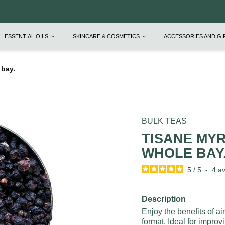
ESSENTIAL OILS
SKINCARE & COSMETICS
ACCESSORIES AND G
 bay.
BULK TEAS
TISANE MYR
WHOLE BAY
5
/
5
-
4
av
Description
Enjoy the benefits of air
format. Ideal for improv