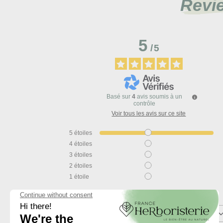
Revi
5
/
5
Basé sur
4
avis soumis à un
contrôle
Voir tous les avis sur ce site
5
étoiles
4
étoiles
3
étoiles
2
étoiles
1
étoile
Trier les avis