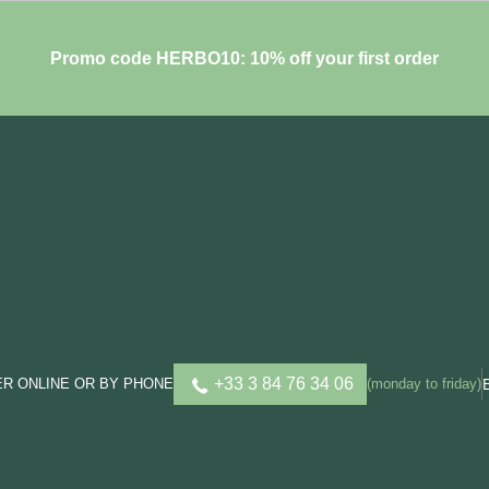
Promo code HERBO10: 10% off your first order
+33 3 84 76 34 06
R ONLINE OR BY PHONE
(monday to friday)