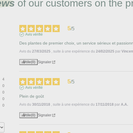
ews
of our customers on the p
5
/
5
Avis vérifié
Des plantes de premier choix, un service sérieux et passionné
Avis du
27/03/2025
, suite à une expérience du
24/02/2025
par
Vincen
Utile
(0)
Signaler
4
5
/
5
0
Avis vérifié
0
Plein de goût
0
Avis du
30/11/2018
, suite à une expérience du
17/11/2018
par
A.A.
0
Utile
(0)
Signaler