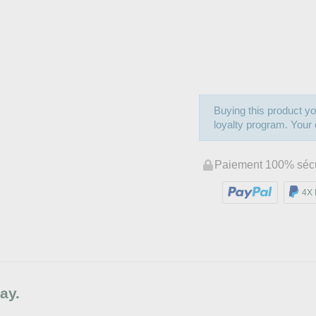
Buying this product yo
loyalty program. Your c
Paiement 100% séc
4X 
ay.