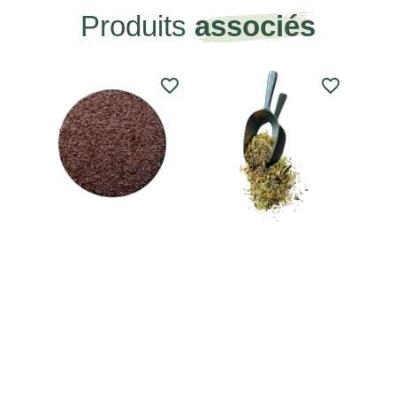
Produits
associés
favorite_border
favorite_border