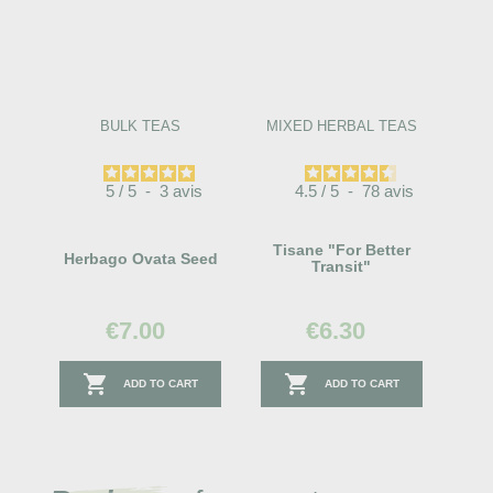
BULK TEAS
MIXED HERBAL TEAS
5
/
5
-
3
avis
4.5
/
5
-
78
avis
Tisane "for Better
Herbago Ovata Seed
Transit"
€7.00
€6.30


ADD TO CART
ADD TO CART