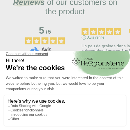
Reviews
of our customers on
the product
5
/
5
Avis vérifié
Un peu de graines dans la
cuisson des légumes & m
dans la ratatouille
Basé sur
10
avis soumis à un
Avis du
27/07/2021
, suite à u
contrôle
expérience du
31/05/2021
pa
Voir tous les avis sur ce site
Utile
(0)
Signaler
5
étoiles
10
4
étoiles
0
3
étoiles
0
2
étoiles
0
Avis vérifié
1
étoile
0
très bon produit
Trier les avis
Avis du
19/02/2021
, suite à u
expérience du
17/01/2021
pa