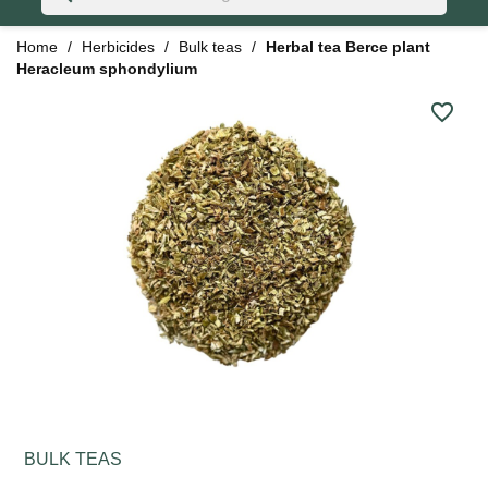
Home
Herbicides
Bulk teas
Herbal tea Berce plant
Heracleum sphondylium
favorite_border
BULK TEAS