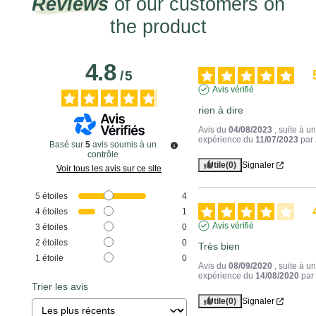
Reviews
of our customers on
the product
4.8
/
5
Avis vérifié
rien à dire
Avis du
04/08/2023
, suite à u
expérience du
11/07/2023
par
Basé sur
5
avis soumis à un
contrôle
Utile
(0)
Signaler
Voir tous les avis sur ce site
5
étoiles
4
4
étoiles
1
Avis vérifié
3
étoiles
0
2
étoiles
0
Très bien
1
étoile
0
Avis du
08/09/2020
, suite à u
expérience du
14/08/2020
pa
Trier les avis
Utile
(0)
Signaler