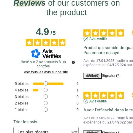
Reviews
of our customers on
the product
4.9
/
5
Avis vérifié
Produit qui semble de quali
Pas encore essayé
Avis du
17/01/2025
, suite à u
Basé sur
7
avis soumis à un
expérience du
04/12/2024
pa
contrôle
Voir tous les avis sur ce site
Utile
(0)
Signaler
5
étoiles
6
4
étoiles
1
3
étoiles
0
Avis vérifié
2
étoiles
0
A voir l'efficacité dans le 
1
étoile
0
Avis du
17/05/2022
, suite à u
Trier les avis
expérience du
21/04/2022
pa