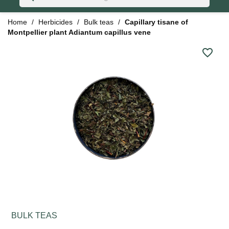
Home
Herbicides
Bulk teas
Capillary tisane of
Montpellier plant Adiantum capillus vene
favorite_border
BULK TEAS