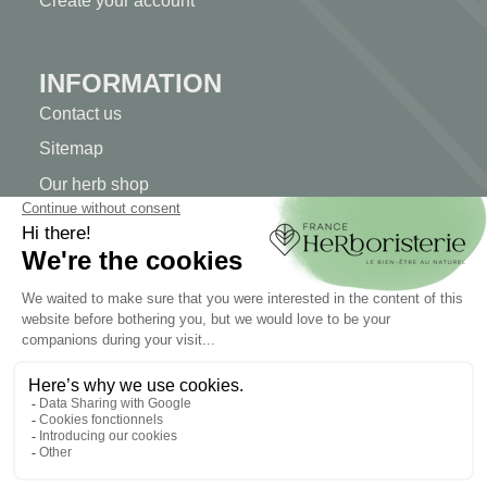
Create your account
INFORMATION
Contact us
Sitemap
Our herb shop
Delivery
Secure payment
TERMS OF USE
Terms of use
Terms and conditions of sale
© 2026 - FranceHerboristerie. Conception web par
Let's