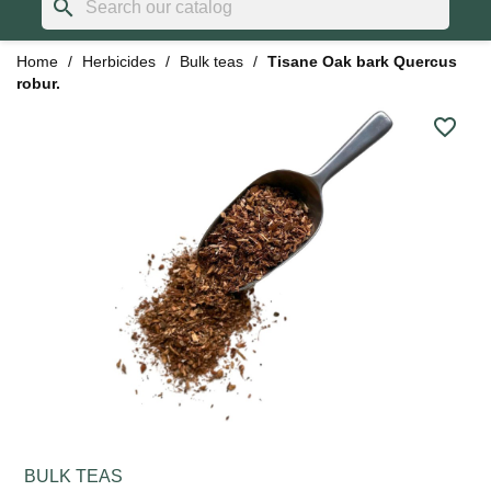
search
Home
Herbicides
Bulk teas
Tisane Oak bark Quercus
robur.
favorite_border
BULK TEAS