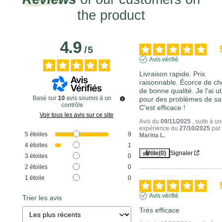
the product
4.9
/
5
Avis vérifié
Livraison rapide. Prix 
raisonnable. Écorce de ch
de bonne qualité. Je l'ai uti
Basé sur
10
avis soumis à un
pour des problèmes de san
contrôle
C'est efficace !
Voir tous les avis sur ce site
Avis du
09/11/2025
, suite à u
expérience du
27/10/2025
par
5
étoiles
9
Marina L.
4
étoiles
1
Utile
(0)
Signaler
3
étoiles
0
2
étoiles
0
1
étoile
0
Avis vérifié
Trier les avis
Très efficace