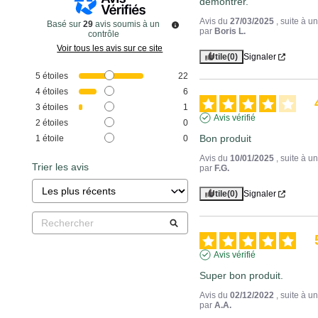
démontrer.
Avis du
27/03/2025
, suite à 
Basé sur
29
avis soumis à un
par
Boris L.
contrôle
Voir tous les avis sur ce site
Utile
(0)
Signaler
5
étoiles
22
4
étoiles
6
3
étoiles
1
Avis vérifié
2
étoiles
0
Bon produit
1
étoile
0
Avis du
10/01/2025
, suite à 
Trier les avis
par
F.G.
Utile
(0)
Signaler
Avis vérifié
Super bon produit.
Avis du
02/12/2022
, suite à 
par
A.A.