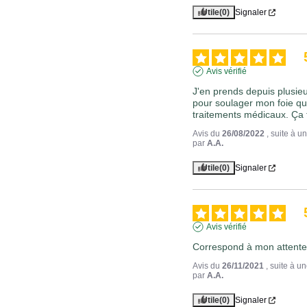
Utile
(0)
Signaler
Avis vérifié
J'en prends depuis plusie
pour soulager mon foie qui
traitements médicaux. Ça 
Avis du
26/08/2022
, suite à 
par
A.A.
Utile
(0)
Signaler
Avis vérifié
Correspond à mon attente
Avis du
26/11/2021
, suite à 
par
A.A.
Utile
(0)
Signaler