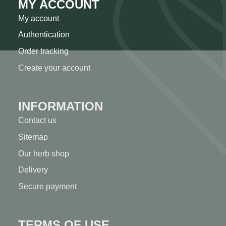
MY ACCOUNT
My account
Authentication
Order tracking
Create your account
INFORMATION
Contact us
Sitemap
Our herb shop
Delivery
Secure payment
TERMS OF USE