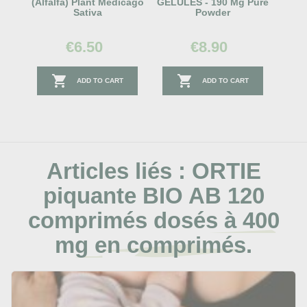
(Alfalfa) Plant Medicago
GELULES - 190 Mg Pure
Sativa
Powder
€6.50
€8.90


ADD TO CART
ADD TO CART
Articles liés :
ORTIE
piquante BIO AB 120
comprimés dosés à 400
mg en comprimés.