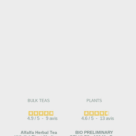
BULK TEAS
PLANTS
4.9
/
5
-
9
avis
4.6
/
5
-
13
avis
Alfalfa Herbal Tea
BIO PRELIMINARY