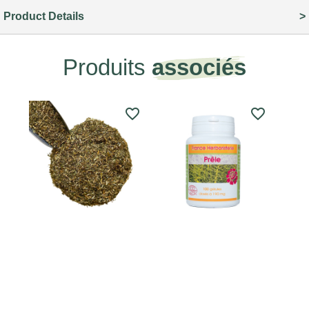
Product Details
Produits
associés
favorite_border
favorite_border