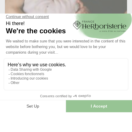
03/10/2025
Les plantes pour favoriser l’allaitement
L’allaitement est une expérience unique, parfois pleine de
joie, mais aussi ponctuée de questions. Beaucoup de
jeunes...
LIRE L'ARTICLE
Reviews
of our customers on
the product