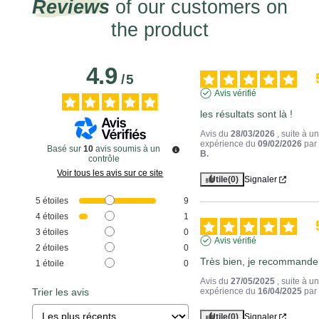
Reviews
of our customers on
the product
4.9
/
5
Avis vérifié
les résultats sont là !
Avis du
28/03/2026
, suite à u
expérience du
09/02/2026
pa
Basé sur
10
avis soumis à un
B.
contrôle
Voir tous les avis sur ce site
Utile
(0)
Signaler
5
étoiles
9
4
étoiles
1
3
étoiles
0
Avis vérifié
2
étoiles
0
Très bien, je recommande
1
étoile
0
Avis du
27/05/2025
, suite à u
Trier les avis
expérience du
16/04/2025
pa
Utile
(0)
Signaler