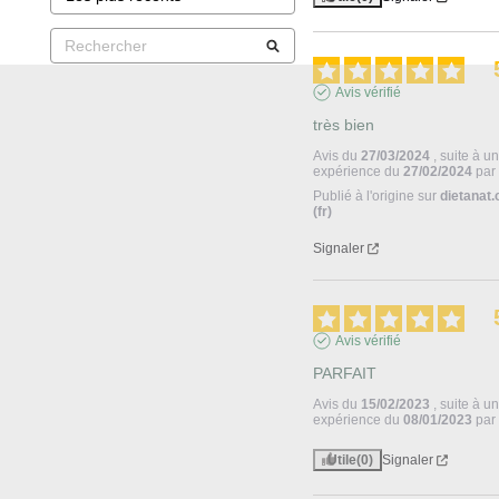
Avis vérifié
très bien
Avis du
27/03/2024
, suite à u
expérience du
27/02/2024
pa
Publié à l'origine sur
dietanat
(fr)
Signaler
Avis vérifié
PARFAIT
Avis du
15/02/2023
, suite à u
expérience du
08/01/2023
pa
Utile
(0)
Signaler