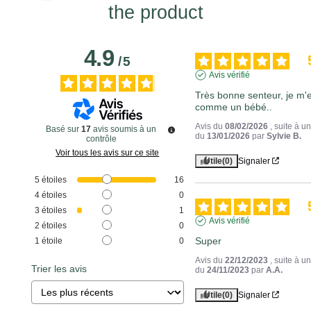
the product
4.9
/
5
Avis vérifié
Très bonne senteur, je m'e
comme un bébé..
Avis du
08/02/2026
, suite à 
Basé sur
17
avis soumis à un
du
13/01/2026
par
Sylvie B.
contrôle
Voir tous les avis sur ce site
Utile
(0)
Signaler
5
étoiles
16
4
étoiles
0
3
étoiles
1
Avis vérifié
2
étoiles
0
Super
1
étoile
0
Avis du
22/12/2023
, suite à 
Trier les avis
du
24/11/2023
par
A.A.
Utile
(0)
Signaler