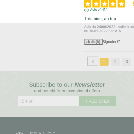
Avis vérifié
Très bien, au top.
Avis du
24/06/2022
, suite à 
du
30/05/2022
par
A.A.
Utile
(0)
Signaler
1
2
3
Subscribe to our
Newsletter
and benefit from exceptional offers
I REGISTER