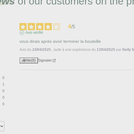
ews
of our customers on the p
4
/
5
Avis vérifié
vous dirais après avoir terminer la bouteille
Avis du
24/04/2025
, suite à une expérience du
13/04/2025
par
Nelly 
Utile
(0)
Signaler
0
1
0
0
0