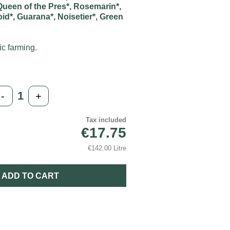
 Queen of the Pres*, Rosemarin*,
coid*, Guarana*, Noisetier*, Green
ic farming.
-
+
Tax included
€17.75
€142.00 Litre
ADD TO CART