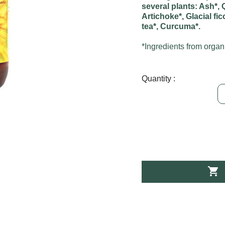
several plants: Ash*,
Artichoke*, Glacial fi
tea*, Curcuma*.
*Ingredients from organ
Quantity :
