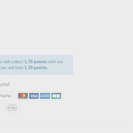
u will collect
1.78 points
with our
art will total
1.78 points
.
urisé
PayPal