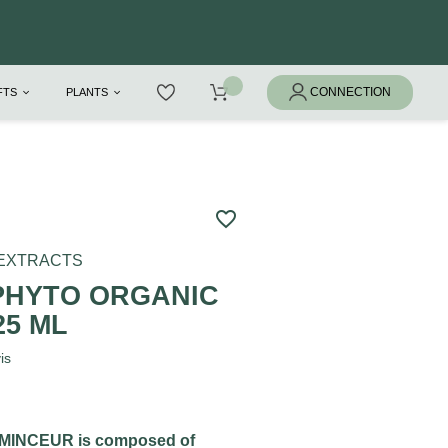
IFTS
PLANTS
favorite_border
 EXTRACTS
 PHYTO ORGANIC
25 ML
is
 MINCEUR is composed of