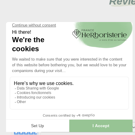
Revi
4
/
5
Basé sur
1
avis soumis à un
contrôle
Voir tous les avis sur ce site
5
étoiles
4
étoiles
3
étoiles
2
étoiles
1
étoile
Trier les avis