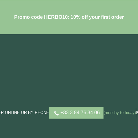
Promo code HERBO10: 10% off your first order
+33 3 84 76 34 06
R ONLINE OR BY PHONE
(monday to friday)