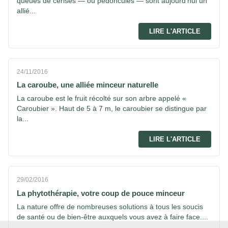
queues de cerises — ou pédoncules — sont aujourd’hui un
allié...
LIRE L'ARTICLE
24/11/2016
La caroube, une alliée minceur naturelle
La caroube est le fruit récolté sur son arbre appelé «
Caroubier ». Haut de 5 à 7 m, le caroubier se distingue par
la...
LIRE L'ARTICLE
29/02/2016
La phytothérapie, votre coup de pouce minceur
La nature offre de nombreuses solutions à tous les soucis
de santé ou de bien-être auxquels vous avez à faire face....