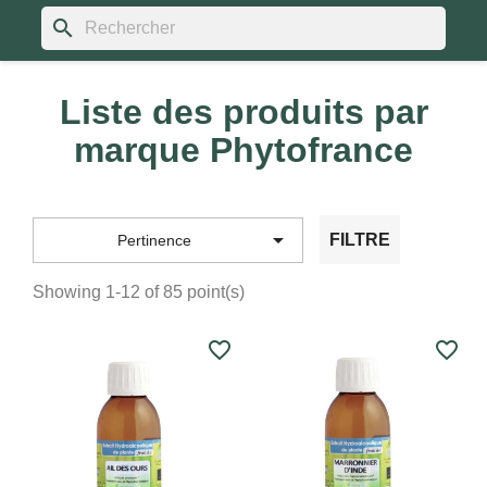
search
Liste des produits par
marque Phytofrance

FILTRE
Pertinence
Showing 1-12 of 85 point(s)
favorite_border
favorite_border