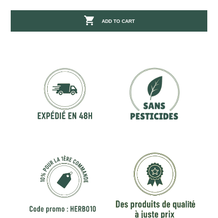

ADD TO CART