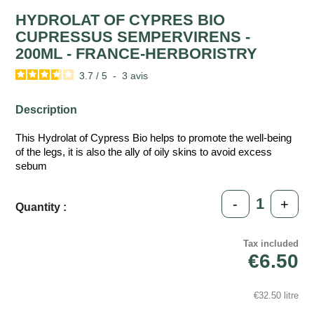
HYDROLAT OF CYPRES BIO
CUPRESSUS SEMPERVIRENS -
200ML - FRANCE-HERBORISTRY
3.7
/
5
-
3
avis
Description
This Hydrolat of Cypress Bio helps to promote the well-being
of the legs, it is also the ally of oily skins to avoid excess
sebum
-
+
Quantity :
Tax included
€6.50
€32.50 litre