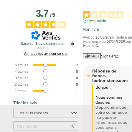
3.7
/
5
Avis vérifié
Non livré
Avis du
26/06/2026
, suite à u
expérience du
08/04/2026
par
Basé sur
3
avis soumis à un
Helene C.
contrôle
Voir tous les avis sur ce site
Utile
(0)
Signaler
5
étoiles
2
Réponse de
4
étoiles
0
france-
3
étoiles
0
herboristerie.com
2
étoiles
0
Bonjour,

1
étoile
1
Nous sommes 
désolés 
Trier les avis
d'apprendre que 
votre commande 
n'a pas été 
livrée, mais nous 
vous avons 