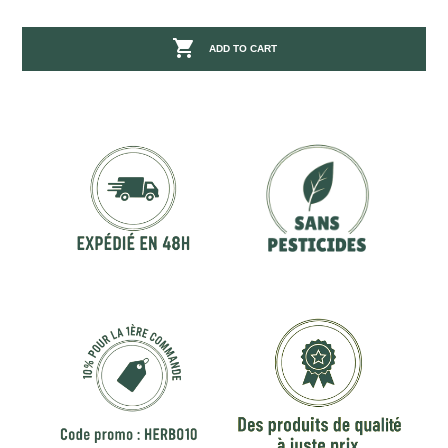

ADD TO CART