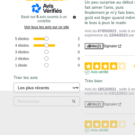
Un peu surprise au début ca
fait aimer l'anis, puis 
finalement je m'y fais bien, 
Basé sur
5
avis soumis à un
goût est léger quand même
contrôle
le bois à jeun le matin
Voir tous les avis sur ce site
Avis du
07/05/2023
, suite à u
expérience du
22/04/2023
pa
5
étoiles
2
4
étoiles
3
Utile
(2)
Signaler
3
étoiles
0
2
étoiles
0
1
étoile
0
Avis vérifié
Trier les avis
Très bien
Avis du
18/12/2021
, suite à u
expérience du
03/12/2021
pa
Utile
(2)
Signaler
Avis vérifié