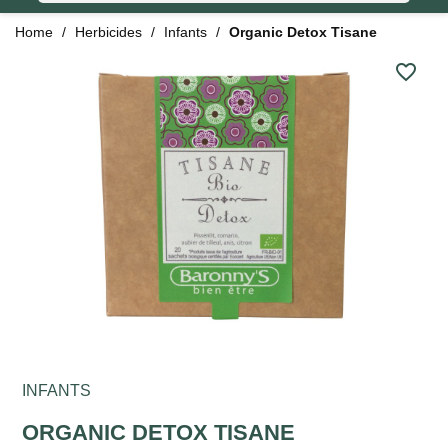
Home
Herbicides
Infants
Organic Detox Tisane
favorite_border
INFANTS
ORGANIC DETOX TISANE