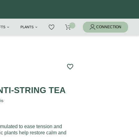
IFTS
PLANTS
favorite_border
TI-STRING TEA
is
rmulated to ease tension and
nic plants help restore calm and