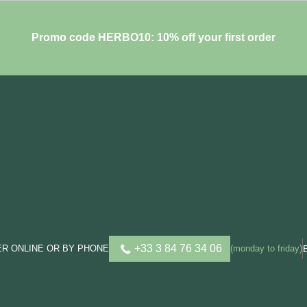
Promo code HERBO10: 10% off your first order
+33 3 84 76 34 06
R ONLINE OR BY PHONE
(monday to friday)