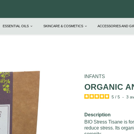
ESSENTIAL OILS
SKINCARE & COSMETICS
ACCESSORIES AND G
INFANTS
ORGANIC AN
5
/
5
-
3
av
Description
BIO Stress Tisane is fo
reduce stress. Its orga
serenity.