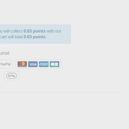
u will collect
0.63 points
with our
art will total
0.63 points
.
urisé
PayPal