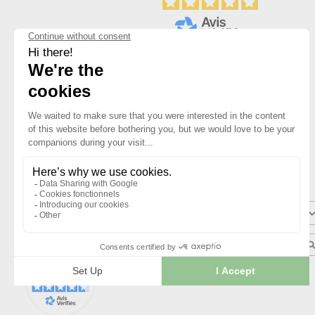
Basé sur
3
avis soumis à un
contrôle
Voir tous les avis sur ce site
5
étoiles
4
étoiles
3
étoiles
2
étoiles
1
étoile
Trier les avis