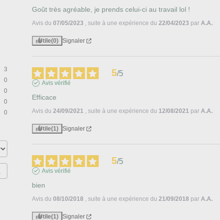
Goût très agréable, je prends celui-ci au travail lol !
Avis du
07/05/2023
, suite à une expérience du
22/04/2023
par
A.A.
Utile
(0)
Signaler
3
5
/
5
0
Avis vérifié
0
Efficace
0
Avis du
24/09/2021
, suite à une expérience du
12/08/2021
par
A.A.
0
Utile
(1)
Signaler
5
/
5
Avis vérifié
bien
Avis du
08/10/2018
, suite à une expérience du
21/09/2018
par
A.A.
Utile
(1)
Signaler