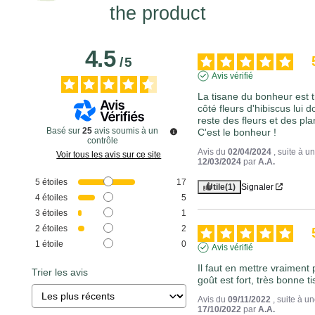
the product
4.5
/
5
Avis vérifié
La tisane du bonheur est tr
côté fleurs d'hibiscus lui 
reste des fleurs et des pla
Basé sur
25
avis soumis à un
C'est le bonheur !
contrôle
Avis du
02/04/2024
, suite à 
Voir tous les avis sur ce site
12/03/2024
par
A.A.
5
étoiles
17
Utile
(1)
Signaler
4
étoiles
5
3
étoiles
1
2
étoiles
2
1
étoile
0
Avis vérifié
Il faut en mettre vraiment 
Trier les avis
goût est fort, très bonne t
Avis du
09/11/2022
, suite à 
17/10/2022
par
A.A.