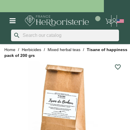
search
Home
Herbicides
Mixed herbal teas
Tisane of happiness
pack of 200 grs
favorite_border