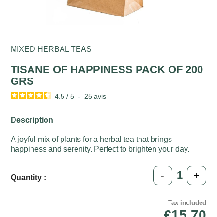
MIXED HERBAL TEAS
TISANE OF HAPPINESS PACK OF 200
GRS
4.5
/
5
-
25
avis
Description
A joyful mix of plants for a herbal tea that brings
happiness and serenity. Perfect to brighten your day.
-
+
Quantity :
Tax included
€15.70