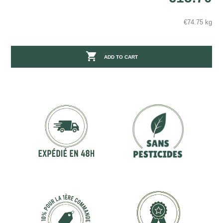
€74.75 kg

ADD TO CART