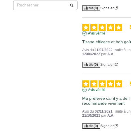
Utile
(0)
Signaler
Avis vérifié
Tisane efficace et bon goû
Avis du
11/07/2022
, suite à 
12/06/2022
par
A.A.
Utile
(0)
Signaler
Avis vérifié
Ma préférée car il y a de l’
recommande vivement
Avis du
02/11/2021
, suite à 
21/10/2021
par
A.A.
Utile
(0)
Signaler