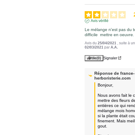
Avis vérifié
Le mélange n'est pas du t
difficile  mettre en oeuvre.
Avis du
25/04/2021
, suite à 
02/03/2021
par
A.A.
Utile
(0)
Signaler
Réponse de
france-
herboristerie.com
Bonjour,

Nous avons fait le c
mettre des fleurs de t
entières ce qui rend 
mélange mois homo
si la plante était co
finement. Mais meill
gout.
