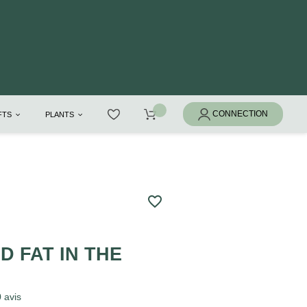
IFTS
PLANTS
favorite_border
S
AD FAT IN THE
0
avis