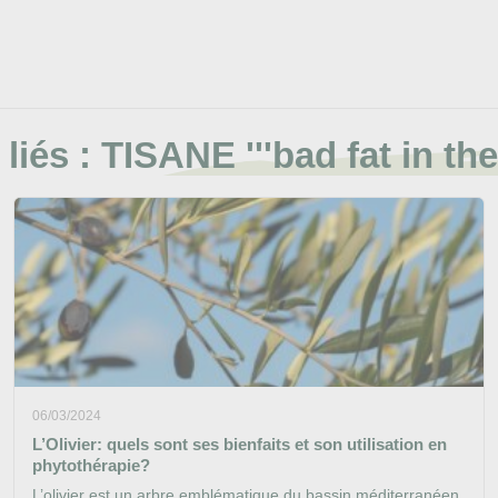
 liés :
TISANE '''bad fat in the
06/03/2024
L’Olivier: quels sont ses bienfaits et son utilisation en
phytothérapie?
L’olivier est un arbre emblématique du bassin méditerranéen.