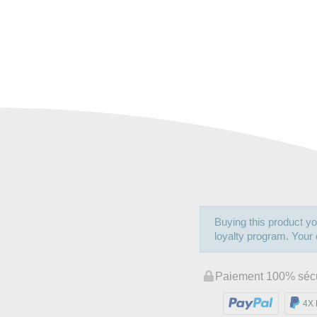
Buying this product yo
loyalty program. Your c
Paiement 100% séc
4X 