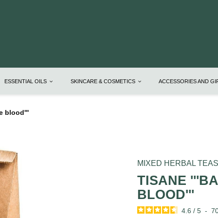
ESSENTIAL OILS
SKINCARE & COSMETICS
ACCESSORIES AND G
e blood'''
MIXED HERBAL TEA
TISANE '''B
BLOOD'''
4.6
/
5
-
7