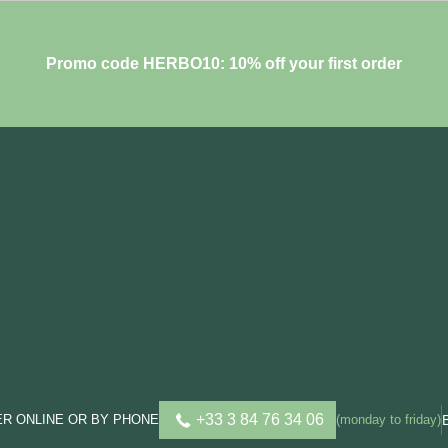
Promo code HERBO10: 10% off your first order
+33 3 84 76 34 06
R ONLINE OR BY PHONE
(monday to friday)