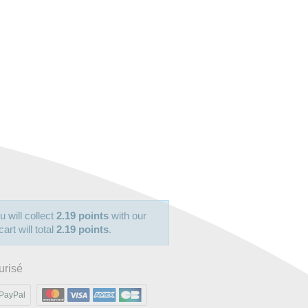
u will collect
2.19 points
with our
art will total
2.19 points
.
urisé
PayPal