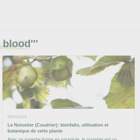
 blood'''
06/03/2024
Le Noisetier (Coudrier): bienfaits, utilisation et
botanique de cette plante
Avec sa superbe forme en parapluie, le noisetier est un