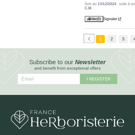
Avis du
13/12/2024
, suite à 
C.M.
Utile
(0)
Signaler
1
2
3
Subscribe to our
Newsletter
and benefit from exceptional offers
I REGISTER