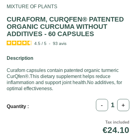
MIXTURE OF PLANTS
CURAFORM, CURQFEN® PATENTED
ORGANIC CURCUMA WITHOUT
ADDITIVES - 60 CAPSULES
4.5
/
5
-
93
avis
Description
Curafom capsules contain patented organic turmeric
CurQfen®.This dietary supplement helps reduce
inflammation and support joint health.No additives, for
optimal effectiveness.
-
+
Quantity :
Tax included
€24.10