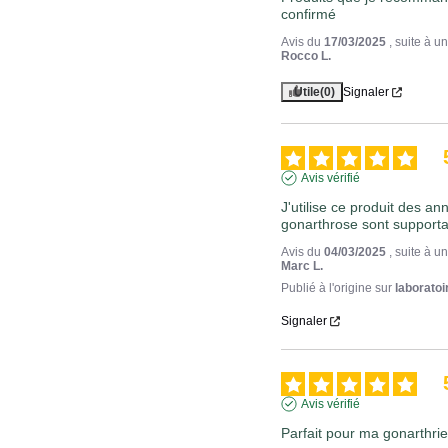
confirmé
Avis du
17/03/2025
, suite à 
Rocco L.
Utile
(0)
Signaler
Avis vérifié
J'utilise ce produit des an
gonarthrose sont supportab
Avis du
04/03/2025
, suite à 
Marc L.
Publié à l'origine sur
laboratoi
Signaler
Avis vérifié
Parfait pour ma gonarthri