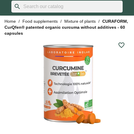
search
Home
Food supplements
Mixture of plants
CURAFORM,
CurQfen® patented organic curcuma without additives - 60
capsules
favorite_border