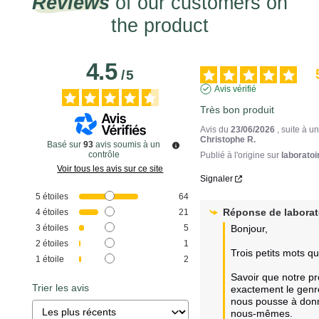
Reviews
of our customers on
the product
4.5
/
5
Avis vérifié
Très bon produit
Avis du
23/06/2026
, suite à 
Christophe R.
Basé sur
93
avis soumis à un
contrôle
Publié à l'origine sur
laboratoi
Voir tous les avis sur ce site
Signaler
5
étoiles
64
Réponse de
labora
4
étoiles
21
3
étoiles
5
Bonjour,

2
étoiles
1
Trois petits mots qui
1
étoile
2
Savoir que notre pro
Trier les avis
exactement le genre
nous pousse à donne
nous-mêmes.
