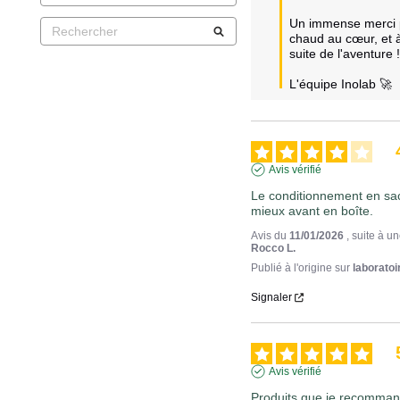
Un immense merci po
chaud au cœur, et à 
suite de l'aventure !
L'équipe Inolab 🚀
Avis vérifié
Le conditionnement en sach
mieux avant en boîte.
Avis du
11/01/2026
, suite à 
Rocco L.
Publié à l'origine sur
laboratoi
Signaler
Avis vérifié
Produits que je recommande