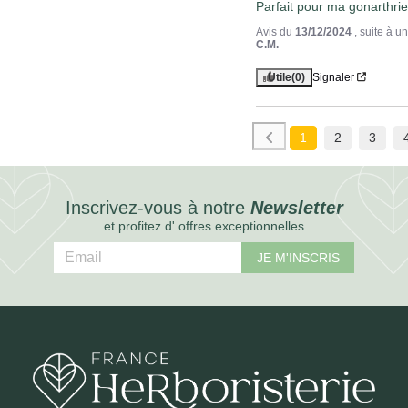
Parfait pour ma gonarthri
Avis du
13/12/2024
, suite à 
C.M.
Utile
(0)
Signaler
1
2
3
Inscrivez-vous à notre
Newsletter
et profitez d' offres exceptionnelles
JE M'INSCRIS