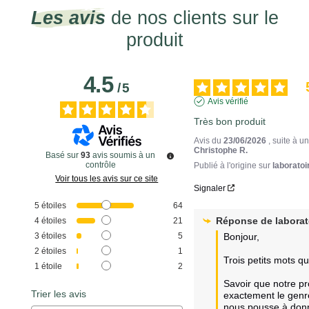
Les avis
de nos clients sur le
produit
4.5
/
5
Avis vérifié
Très bon produit
Avis du
23/06/2026
, suite à 
Christophe R.
Basé sur
93
avis soumis à un
contrôle
Publié à l'origine sur
laboratoi
Voir tous les avis sur ce site
Signaler
5
étoiles
64
Réponse de
labora
4
étoiles
21
3
étoiles
5
Bonjour,

2
étoiles
1
Trois petits mots qui
1
étoile
2
Savoir que notre pro
Trier les avis
exactement le genre
nous pousse à donne