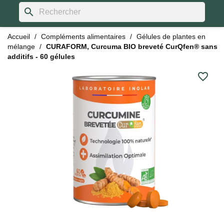
search
Accueil
Compléments alimentaires
Gélules de plantes en
mélange
CURAFORM, Curcuma BIO breveté CurQfen® sans
additifs - 60 gélules
favorite_border