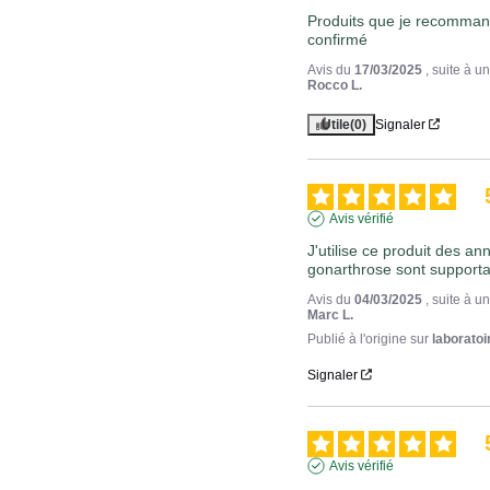
Produits que je recommande
confirmé
Avis du
17/03/2025
, suite à 
Rocco L.
Utile
(0)
Signaler
Avis vérifié
J'utilise ce produit des an
gonarthrose sont supportab
Avis du
04/03/2025
, suite à 
Marc L.
Publié à l'origine sur
laboratoi
Signaler
Avis vérifié