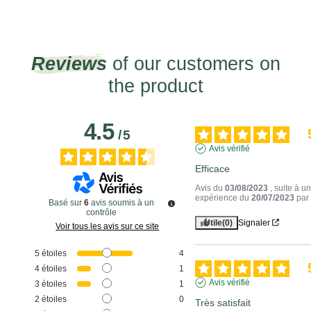
Reviews
of our customers on
the product
4.5
/
5
Avis vérifié
Efficace
Avis du
03/08/2023
, suite à u
expérience du
20/07/2023
pa
Basé sur
6
avis soumis à un
contrôle
Utile
(0)
Signaler
Voir tous les avis sur ce site
5
étoiles
4
4
étoiles
1
Avis vérifié
3
étoiles
1
2
étoiles
0
Très satisfait