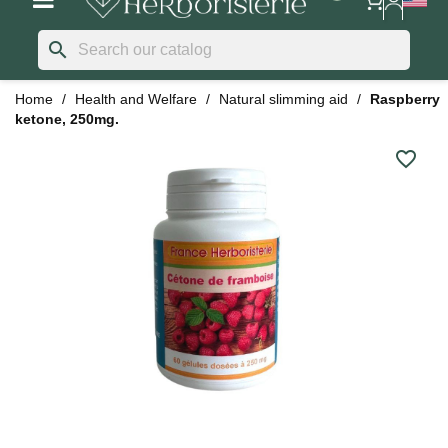
search
Home
Health and Welfare
Natural slimming aid
Raspberry
ketone, 250mg.
favorite_border