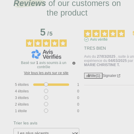
Reviews
of our customers on
the product
5
/
5
Avis vérifié
TRES BIEN
Avis du
27/03/2025
, suite à u
expérience du
04/03/2025
par
Basé sur
1
avis soumis à un
MARIE CHRISTINE T.
contrôle
Voir tous les avis sur ce site
Utile
(1)
Signaler
5
étoiles
1
4
étoiles
0
3
étoiles
0
2
étoiles
0
1
étoile
0
Trier les avis