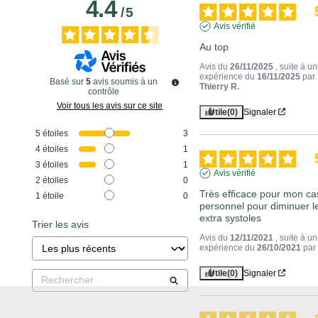
4.4
/
5
Avis vérifié
Au top
Avis du
26/11/2025
, suite à u
expérience du
16/11/2025
par
Basé sur
5
avis soumis à un
Thierry R.
contrôle
Voir tous les avis sur ce site
Utile
(0)
Signaler
5
étoiles
3
4
étoiles
1
3
étoiles
1
Avis vérifié
2
étoiles
0
Très efficace pour mon cas
1
étoile
0
personnel pour diminuer le
extra systoles
Trier les avis
Avis du
12/11/2021
, suite à u
expérience du
26/10/2021
pa
Utile
(0)
Signaler