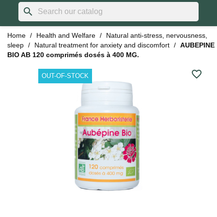
search
Home
Health and Welfare
Natural anti-stress, nervousness,
sleep
Natural treatment for anxiety and discomfort
AUBEPINE
BIO AB 120 comprimés dosés à 400 MG.
favorite_border
OUT-OF-STOCK