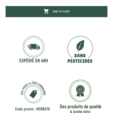

ADD TO CART