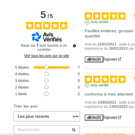
5
/
5
Avis vérifié
Feuilles entières, grosses 
quantité
Avis du
26/02/2023
, suite à u
Basé sur
7
avis soumis à un
expérience du
26/01/2023
pa
contrôle
Voir tous les avis sur ce site
Utile
(0)
Signaler
5
étoiles
7
4
étoiles
0
3
étoiles
0
Avis vérifié
2
étoiles
0
conforme à mes attentes!
1
étoile
0
Avis du
24/06/2022
, suite à u
Trier les avis
expérience du
23/05/2022
pa
Utile
(0)
Signaler