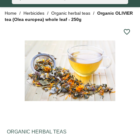
Home
Herbicides
Organic herbal teas
Organic OLIVIER
tea (Olea europea) whole leaf - 250g
favorite_border
ORGANIC HERBAL TEAS