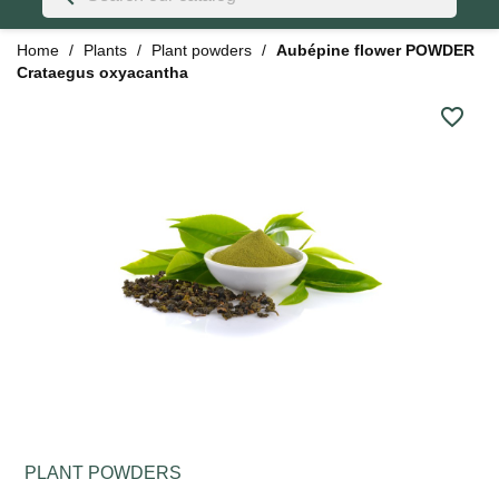
Home
Plants
Plant powders
Aubépine flower POWDER
Crataegus oxyacantha
favorite_border
PLANT POWDERS