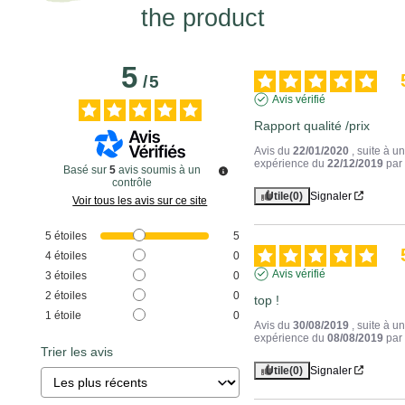
the product
5
/
5
Avis vérifié
Rapport qualité /prix
Avis du
22/01/2020
, suite à u
expérience du
22/12/2019
pa
Basé sur
5
avis soumis à un
contrôle
Utile
(0)
Signaler
Voir tous les avis sur ce site
5
étoiles
5
4
étoiles
0
Avis vérifié
3
étoiles
0
2
étoiles
0
top !
1
étoile
0
Avis du
30/08/2019
, suite à u
expérience du
08/08/2019
pa
Trier les avis
Utile
(0)
Signaler