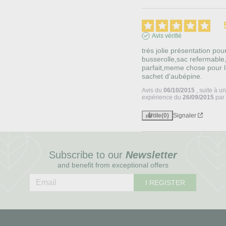
Avis vérifié
trés jolie présentation pour
busserolle,sac refermable,c
parfait,meme chose pour l
sachet d'aubépine.
Avis du
06/10/2015
, suite à u
expérience du
26/09/2015
pa
Utile
(0)
Signaler
Subscribe to our
Newsletter
and benefit from exceptional offers
I REGISTER