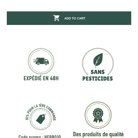

ADD TO CART