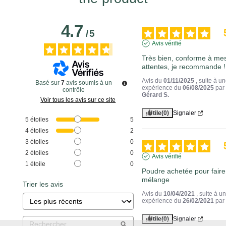
4.7
/
5
Avis vérifié
Très bien, conforme à mes
attentes, je recommande !
Avis du
01/11/2025
, suite à u
Basé sur
7
avis soumis à un
expérience du
06/08/2025
par
contrôle
Gérard S.
Voir tous les avis sur ce site
Utile
(0)
Signaler
5
étoiles
5
4
étoiles
2
3
étoiles
0
2
étoiles
0
Avis vérifié
1
étoile
0
Poudre achetée pour faire
mélange
Trier les avis
Avis du
10/04/2021
, suite à u
expérience du
26/02/2021
pa
Utile
(0)
Signaler