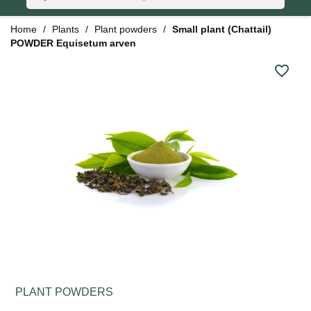
Home
Plants
Plant powders
Small plant (Chattail)
POWDER Equisetum arven
favorite_border
PLANT POWDERS