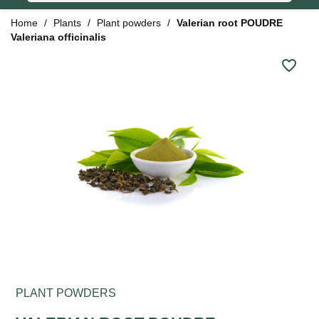
Home
Plants
Plant powders
Valerian root POUDRE
Valeriana officinalis
favorite_border
PLANT POWDERS