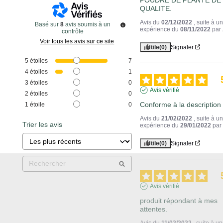
QUALITE.
Avis du
02/12/2022
, suite à u
Basé sur
8
avis soumis à un
expérience du
08/11/2022
par
contrôle
Voir tous les avis sur ce site
Utile
(0)
Signaler
5
étoiles
7
4
étoiles
1
3
étoiles
0
Avis vérifié
2
étoiles
0
Conforme à la description
1
étoile
0
Avis du
21/02/2022
, suite à u
Trier les avis
expérience du
29/01/2022
pa
Utile
(0)
Signaler
Avis vérifié
produit répondant à mes 
attentes.
Avis du
11/02/2022
, suite à u