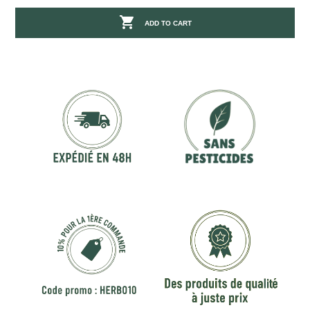

ADD TO CART