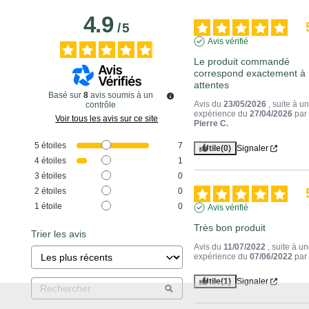
4.9
/
5
Avis vérifié
Le produit commandé 
correspond exactement à 
attentes
Basé sur
8
avis soumis à un
Avis du
23/05/2026
, suite à u
contrôle
expérience du
27/04/2026
par
Voir tous les avis sur ce site
Pierre C.
5
étoiles
7
Utile
(0)
Signaler
4
étoiles
1
3
étoiles
0
2
étoiles
0
1
étoile
0
Avis vérifié
Très bon produit
Trier les avis
Avis du
11/07/2022
, suite à u
expérience du
07/06/2022
pa
Utile
(1)
Signaler