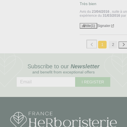
Très bien
Avis du
23/04/2016
, suite à u
expérience du
31/03/2016
pa
Utile
(1)
Signaler
1
2
Subscribe to our
Newsletter
and benefit from exceptional offers
I REGISTER