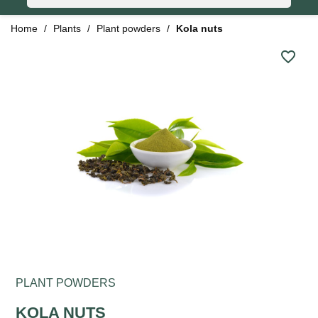
Home
Plants
Plant powders
Kola nuts
favorite_border
PLANT POWDERS
KOLA NUTS