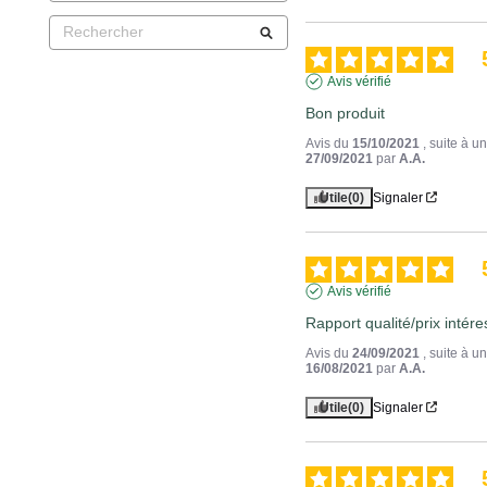
Avis vérifié
Bon produit
Avis du
15/10/2021
, suite à 
27/09/2021
par
A.A.
Utile
(0)
Signaler
Avis vérifié
Rapport qualité/prix intér
Avis du
24/09/2021
, suite à 
16/08/2021
par
A.A.
Utile
(0)
Signaler