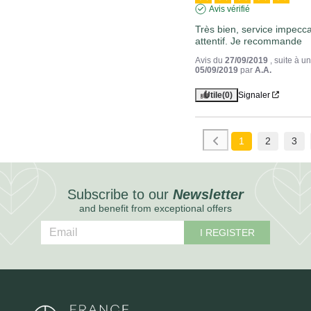
Avis vérifié
Très bien, service impecca
attentif. Je recommande
Avis du
27/09/2019
, suite à 
05/09/2019
par
A.A.
Utile
(0)
Signaler
1
2
3
Subscribe to our
Newsletter
and benefit from exceptional offers
I REGISTER