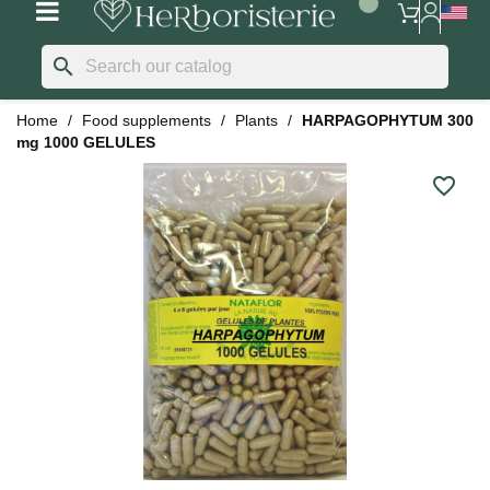
search
Home
Food supplements
Plants
HARPAGOPHYTUM 300
mg 1000 GELULES
favorite_border