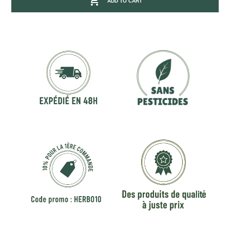

ADD TO CART