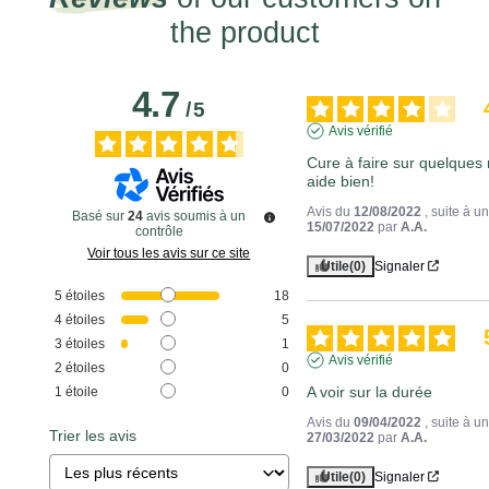
the product
4.7
/
5
Avis vérifié
Cure à faire sur quelques m
aide bien!
Avis du
12/08/2022
, suite à 
Basé sur
24
avis soumis à un
15/07/2022
par
A.A.
contrôle
Voir tous les avis sur ce site
Utile
(0)
Signaler
5
étoiles
18
4
étoiles
5
3
étoiles
1
Avis vérifié
2
étoiles
0
A voir sur la durée
1
étoile
0
Avis du
09/04/2022
, suite à 
Trier les avis
27/03/2022
par
A.A.
Utile
(0)
Signaler