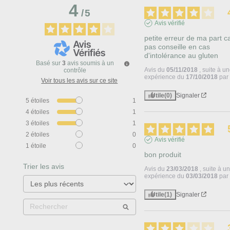
4
/
5
Avis vérifié
petite erreur de ma part ca
pas conseille en cas 
d'intolérance au gluten
Basé sur
3
avis soumis à un
Avis du
05/11/2018
, suite à u
contrôle
expérience du
17/10/2018
pa
Voir tous les avis sur ce site
Utile
(0)
Signaler
5
étoiles
1
4
étoiles
1
3
étoiles
1
2
étoiles
0
Avis vérifié
1
étoile
0
bon produit
Trier les avis
Avis du
23/03/2018
, suite à u
expérience du
03/03/2018
pa
Utile
(1)
Signaler