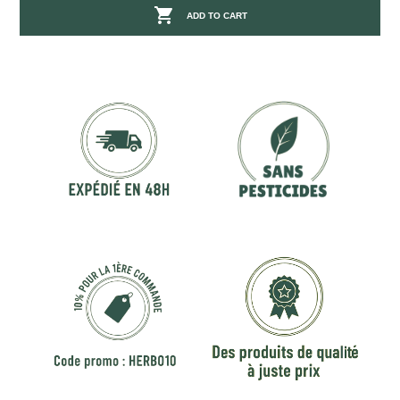

ADD TO CART