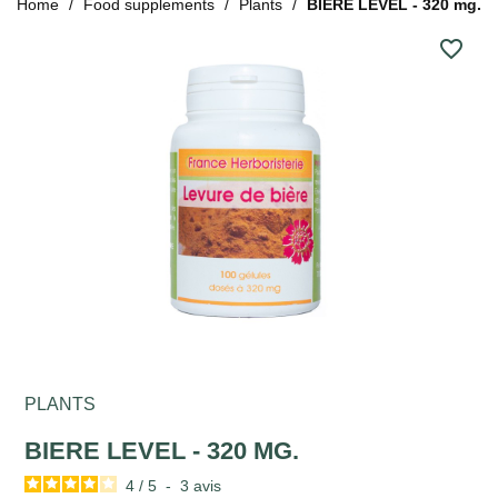
Home
Food supplements
Plants
BIERE LEVEL - 320 mg.
favorite_border
PLANTS
BIERE LEVEL - 320 MG.
4
/
5
-
3
avis