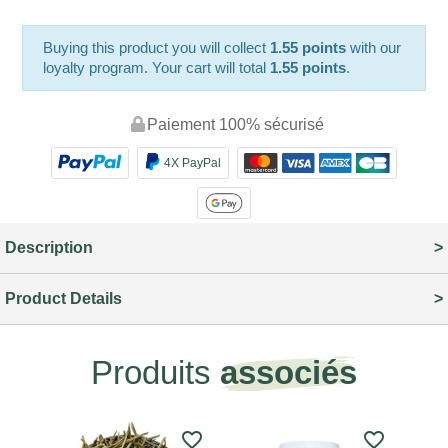
Buying this product you will collect
1.55 points
with our
loyalty program. Your cart will total
1.55 points
.
Paiement 100% sécurisé
4X PayPal
Description
Product Details
Produits
associés
favorite_border
favorite_border