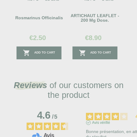
ARTICHAUT LEAFLET -
Rosmarinus Officinalis
200 Mg Dose.
€2.50
€8.90


ADD TO CART
ADD TO CART
Reviews
of our customers on
the product
4.6
/
5
Avis vérifié
Bonne présentation, en att
du résultat