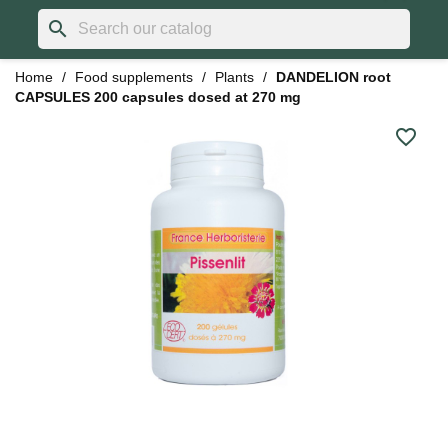
search
Home
Food supplements
Plants
DANDELION root
CAPSULES 200 capsules dosed at 270 mg
favorite_border