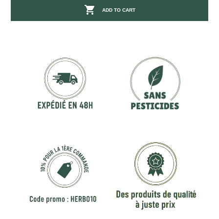

ADD TO CART