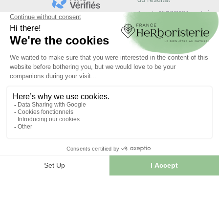
Avis du
05/12/2024
, suite à u
Basé sur
5
avis soumis à un
expérience du
17/11/2024
par
contrôle
Voir tous les avis sur ce site
Utile
(0)
Signaler
5
étoiles
3
4
étoiles
2
3
étoiles
0
Avis vérifié
2
étoiles
0
excellent
1
étoile
0
Avis du
01/10/2021
, suite à u
Trier les avis
expérience du
05/09/2021
pa
Utile
(0)
Signaler
Avis vérifié
parfait
Avis du
27/10/2017
, suite à u
expérience du
05/10/2017
pa