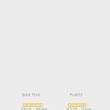
BULK TEAS
PLANTS
4.8
/
5
-
83
avis
4.3
/
5
-
3
avis