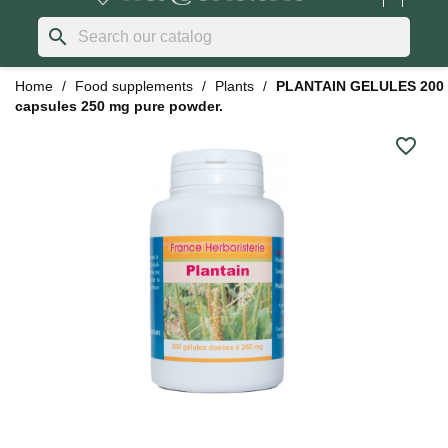
search
Home
Food supplements
Plants
PLANTAIN GELULES 200
capsules 250 mg pure powder.
favorite_border