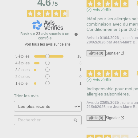
4.6
/
5
Avis vérifié
Idéal pour les allergies sa
combinaison avec du marr
Conditionnement par 200 g
Basé sur
23
avis soumis à un
Avis du
01/04/2026
, suite à 
contrôle
28/02/2026
par
Jean-Marc B.
Voir tous les avis sur ce site
Utile
(0)
Signaler
5
étoiles
18
4
étoiles
3
3
étoiles
1
2
étoiles
0
Avis vérifié
1
étoile
1
Indispensable pour moi pour
allergies saisonnières.
Trier les avis
Avis du
23/05/2025
, suite à 
21/04/2025
par
Jean-Marc B.
Utile
(0)
Signaler