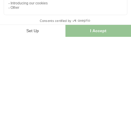
FRANCE HERBORISTERIE
5001 F RUE DE LA CORNE JACQUOT BOURNOT
ZI LE DURGEON
70000 Noidans les Vesoul
+33 3 84 76 34 06
NEWSLETTER
MENU
Blog
Dog care
Horse care