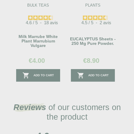
BULK TEAS
PLANTS
4.6
/
5
-
18
avis
4.5
/
5
-
2
avis
Milk Marrube White
EUCALYPTUS Sheets -
Plant Marrubium
250 Mg Pure Powder.
Vulgare
€4.00
€8.90


ADD TO CART
ADD TO CART
Reviews
of our customers on
the product