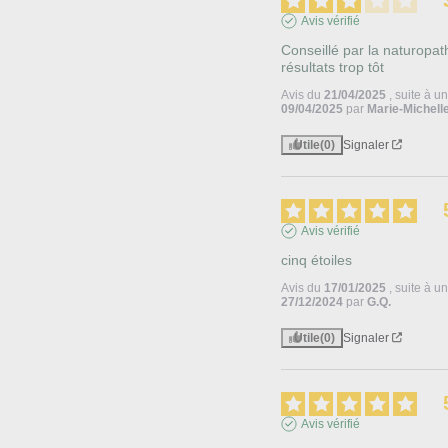
Avis vérifié
Conseillé par la naturopat
résultats trop tôt
Avis du
21/04/2025
, suite à 
09/04/2025
par
Marie-Michelle
Utile
(0)
Signaler
Avis vérifié
cinq étoiles
Avis du
17/01/2025
, suite à 
27/12/2024
par
G.Q.
Utile
(0)
Signaler
Avis vérifié