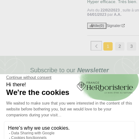
Hyper efficace. Très bien.
Avis du
22/02/2023
, suite à 
04/01/2023
par
A.A.
Utile
(0)
Signaler
1
2
3
Subscribe to our
Newsletter
and benefit from exceptional offers
I REGISTER