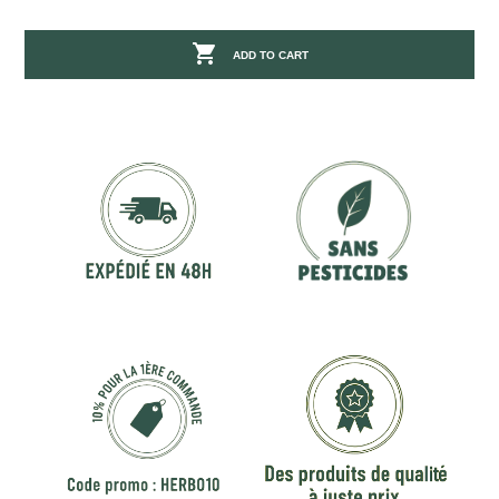

ADD TO CART