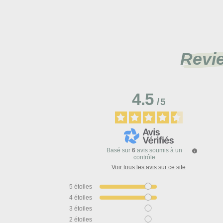
Revi
4.5
/
5
Basé sur
6
avis soumis à un
contrôle
Voir tous les avis sur ce site
5
étoiles
4
étoiles
3
étoiles
2
étoiles