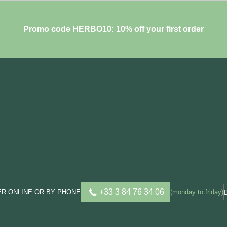
Promo code HERBO10: 10% off your first order
+33 3 84 76 34 06
R ONLINE OR BY PHONE
(monday to friday)