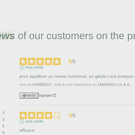
ews
of our customers on the p
5
/
5
Avis vérifié
pour équilibrer au niveau hormonal, en gélule c'est pratique 
Avis du
03/08/2023
, suite à une expérience du
14/06/2023
par
A.A.
Utile
(0)
Signaler
3
4
/
5
3
Avis vérifié
0
efficace
0