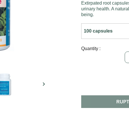
Extirpated root capsules
urinary health. A natur
being.
Quantity :

RUPT