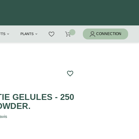
IFTS
PLANTS
favorite_border
IE GELULES - 250
OWDER.
avis