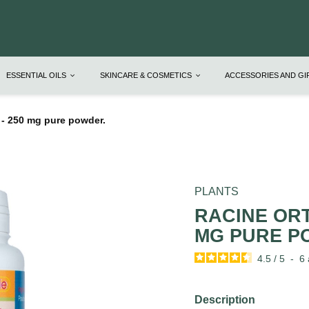
ESSENTIAL OILS
SKINCARE & COSMETICS
ACCESSORIES AND G
 250 mg pure powder.
PLANTS
RACINE ORT
MG PURE P
4.5
/
5
-
6
Description