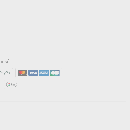
urisé
PayPal