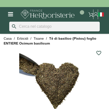
search
Casa
Erbicidi
Tisane
Tè di basilico (Pistou) foglio
ENTIERE Ocimum basilicum
favorite_border