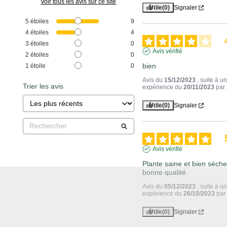
Voir tous les avis sur ce site
Utile
(0)
Signaler
5
étoiles
9
4
étoiles
4
3
étoiles
0
Avis vérifié
2
étoiles
0
bien
1
étoile
0
Avis du
15/12/2023
, suite à u
Trier les avis
expérience du
20/11/2023
par
Utile
(0)
Signaler
Avis vérifié
Plante saine et bien sèche.
bonne qualité.
Avis du
05/12/2023
, suite à u
expérience du
26/10/2023
pa
Utile
(0)
Signaler