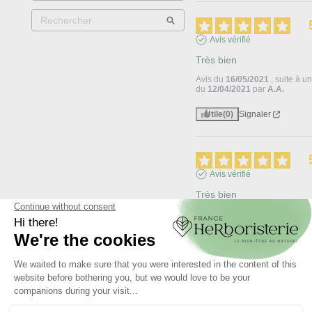
Avis vérifié
Très bien
Avis du
16/05/2021
, suite à 
du
12/04/2021
par
A.A.
Utile
(0)
Signaler
Avis vérifié
Très bien
Avis du
24/11/2019
, suite à u
du
08/10/2019
par
A.A.
Utile
(0)
Signaler
Avis vérifié