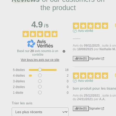
the product
4.9
/
5
Avis vérifié
------
Avis du
09/11/2025
, suite à u
du
18/08/2025
par
Nathalie M.
Basé sur
20
avis soumis à un
contrôle
Utile
(0)
Signaler
Voir tous les avis sur ce site
5
étoiles
18
4
étoiles
2
Avis vérifié
3
étoiles
0
2
étoiles
0
bon produit pour les tisan
1
étoile
0
Avis du
25/12/2021
, suite à 
du
24/11/2021
par
A.A.
Trier les avis
Utile
(0)
Signaler