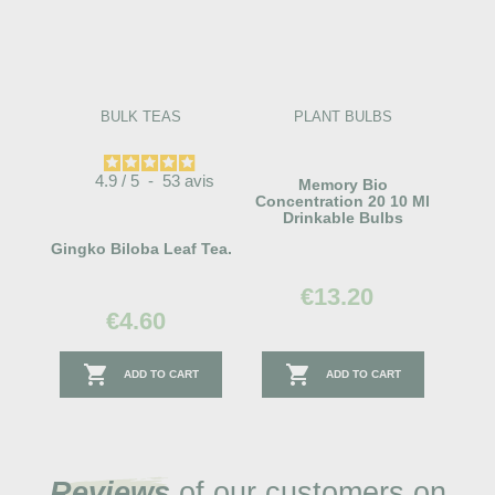
BULK TEAS
PLANT BULBS
4.9
/
5
-
53
avis
Memory Bio
Concentration 20 10 Ml
Drinkable Bulbs
Gingko Biloba Leaf Tea.
€13.20
€4.60


ADD TO CART
ADD TO CART
Reviews
of our customers on