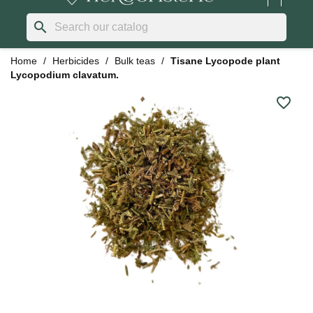
search
Home
Herbicides
Bulk teas
Tisane Lycopode plant
Lycopodium clavatum.
favorite_border