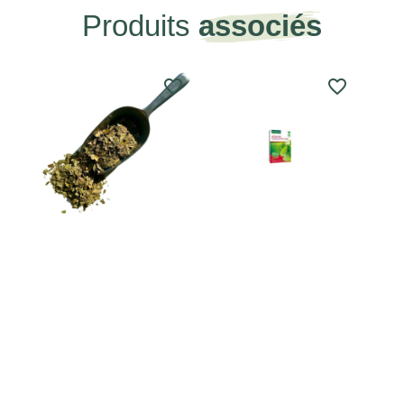
Produits
associés
favorite_border
favorite_border