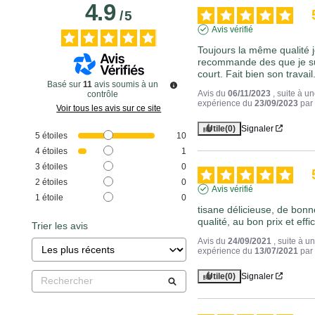
4.9
/
5
Avis vérifié
Toujours la même qualité j
recommande des que je su
court. Fait bien son travail
Basé sur
11
avis soumis à un
Avis du
06/11/2023
, suite à u
contrôle
expérience du
23/09/2023
pa
Voir tous les avis sur ce site
Utile
(0)
Signaler
5
étoiles
10
4
étoiles
1
3
étoiles
0
2
étoiles
0
Avis vérifié
1
étoile
0
tisane délicieuse, de bonn
qualité, au bon prix et effi
Trier les avis
Avis du
24/09/2021
, suite à u
expérience du
13/07/2021
pa
Utile
(0)
Signaler