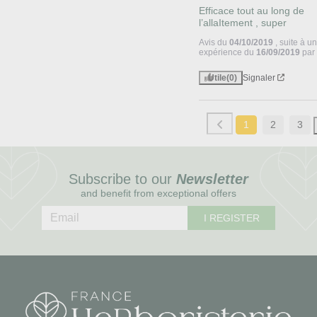
Efficace tout au long de 
l’allaItement , super
Avis du
04/10/2019
, suite à u
expérience du
16/09/2019
pa
Utile
(0)
Signaler
1
2
3
Subscribe to our
Newsletter
and benefit from exceptional offers
I REGISTER