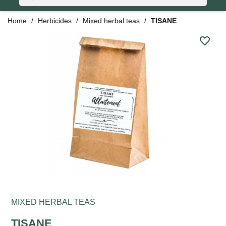
Home
Herbicides
Mixed herbal teas
TISANE
favorite_border
MIXED HERBAL TEAS
TISANE