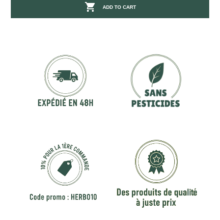

ADD TO CART