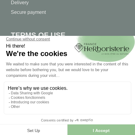
Delivery
Secure payment
TERMS OF USE
Terms of use
Terms and conditions of sale
© 2026 - FranceHerboristerie. Conception web par
Let's
Clic