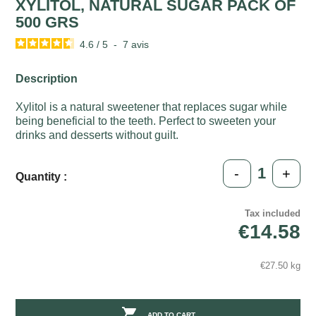
XYLITOL, NATURAL SUGAR PACK OF
500 GRS
4.6
/
5
-
7
avis
Description
Xylitol is a natural sweetener that replaces sugar while
being beneficial to the teeth. Perfect to sweeten your
drinks and desserts without guilt.
-
+
Quantity :
Tax included
€14.58
€27.50 kg

ADD TO CART