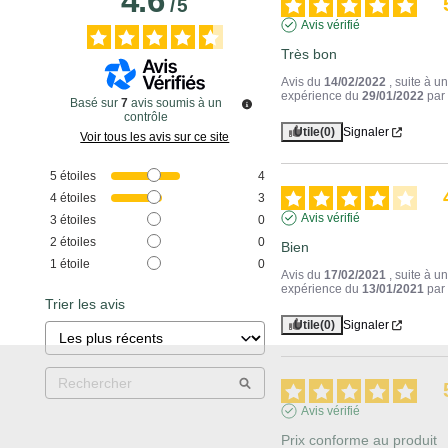
4.6
/
5
Avis vérifié
Très bon
Avis du
14/02/2022
, suite à u
expérience du
29/01/2022
pa
Basé sur
7
avis soumis à un
contrôle
Utile
(0)
Signaler
Voir tous les avis sur ce site
5
étoiles
4
4
étoiles
3
Avis vérifié
3
étoiles
0
2
étoiles
0
Bien
1
étoile
0
Avis du
17/02/2021
, suite à u
expérience du
13/01/2021
pa
Trier les avis
Utile
(0)
Signaler
Avis vérifié
Prix conforme au produit
