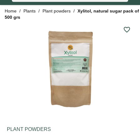
Home
Plants
Plant powders
Xylitol, natural sugar pack of
500 grs
favorite_border
PLANT POWDERS