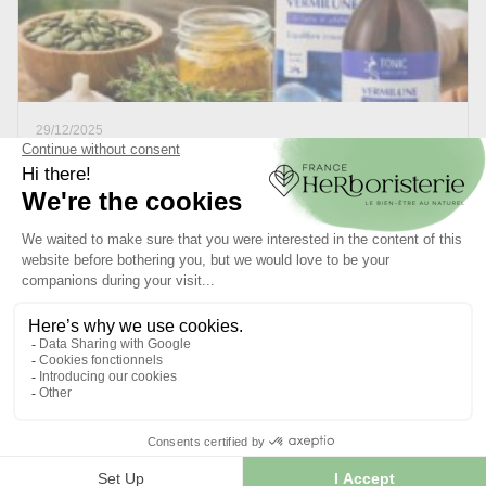
29/12/2025
Les 5 meilleurs vermifuges naturels : ail, courge, thym
et plus
Accueil › Blog › Les 5 meilleurs vermifuges naturels Foie &
digestion · Fiche pratique Vermifuge naturel : symptômes,...
LIRE L'ARTICLE