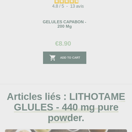
4.8
/
5
-
13
avis
GELULES CAPABON -
200 Mg
€8.90

ADD TO CART
Articles liés :
LITHOTAME
GLULES - 440 mg pure
powder.