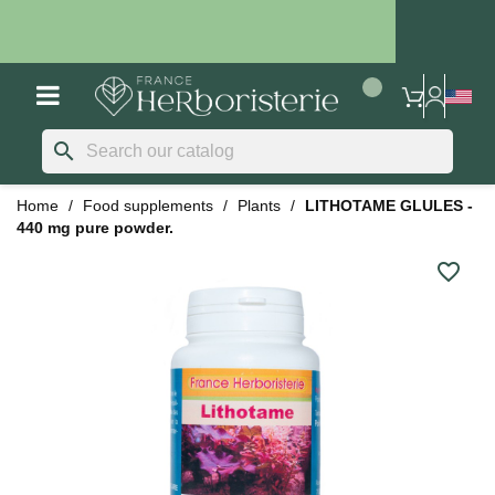
search
Home
Food supplements
Plants
LITHOTAME GLULES -
440 mg pure powder.
favorite_border