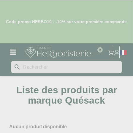
Code promo HERBO10 : -10% sur votre première commande
search
Liste des produits par
marque Quésack
Aucun produit disponible