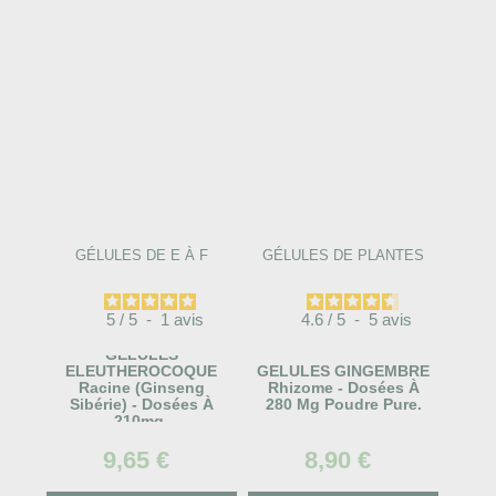
GÉLULES DE E À F
GÉLULES DE PLANTES
5
/
5
-
1
avis
4.6
/
5
-
5
avis
GELULES
ELEUTHEROCOQUE
GELULES GINGEMBRE
Racine (Ginseng
Rhizome - Dosées À
Sibérie) - Dosées À
280 Mg Poudre Pure.
210mg.
9,65 €
8,90 €