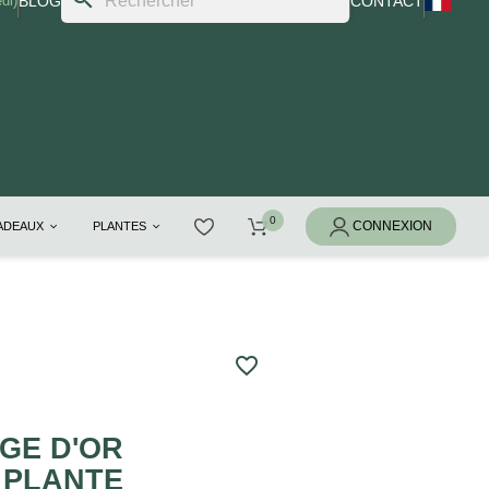
di)
BLOG
CONTACT
CADEAUX
PLANTES
favorite_border
GE D'OR
 PLANTE