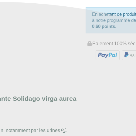
En achetant ce produ
à notre programme de fi
0.60 points
.
Paiement 100% séc
4X 
ante Solidago virga aurea
in, notamment par les urines 🚰.