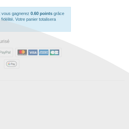
it vous gagnerez
0.60 points
grâce
délité. Votre panier totalisera
urisé
PayPal