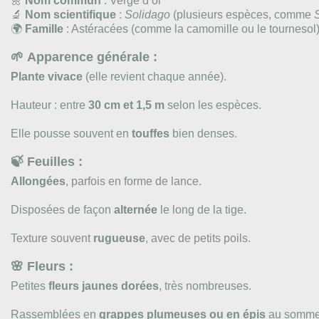
🌼
Nom commun
: Verge d’or
🔬
Nom scientifique
:
Solidago
(plusieurs espèces, comme
🌍
Famille
: Astéracées (comme la camomille ou le tournesol
🌱
Apparence générale
:
Plante vivace
(elle revient chaque année).
Hauteur : entre
30 cm et 1,5 m
selon les espèces.
Elle pousse souvent en
touffes
bien denses.
🍃
Feuilles
:
Allongées
, parfois en forme de lance.
Disposées de façon
alternée
le long de la tige.
Texture souvent
rugueuse
, avec de petits poils.
🌸
Fleurs
:
Petites
fleurs jaunes dorées
, très nombreuses.
Rassemblées en
grappes plumeuses ou en épis
au sommet