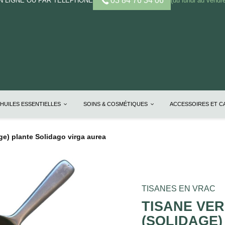
03 84 76 34 06
 LIGNE OU PAR TELEPHONE
(du lundi au vendre
HUILES ESSENTIELLES
SOINS & COSMÉTIQUES
ACCESSOIRES ET 
ge) plante Solidago virga aurea
TISANES EN VRAC
TISANE VER
(SOLIDAGE)