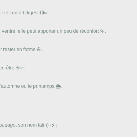
le confort digestif 🌬️.
entre, elle peut apporter un peu de réconfort 🌼.
 rester en forme 💪.
ien-être ☕✨.
l’automne ou le printemps 🌦️.
olidago
, son nom latin) 🌿 :